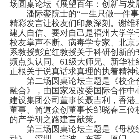
场圆桌论坛《展望百年：创新与发
潘际銮院士的“一生只做一件事
精彩发言让校友们印象深刻。谢维
建人自信、要对自己是福州大学学
校友掌声不断。病毒学专家、北京
系教授彭宜红教授关于科研创新的
频点头认同。61级大师兄、新华社
正根关于说真话求真理的执着精神
第二场圆桌论坛主题是《校企合
融合》，由国家发改委国际合作中
建设集团公司董事长聂吉利，香港
董事、简道众创董事长邹晓春三位
的产学研之路建言献策。
第三场圆桌论坛主题是《母校纽
动》，深圳、宁波、东莞、厦门、