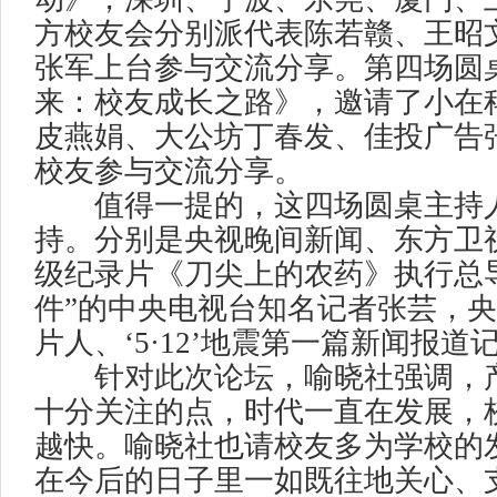
方校友会分别派代表陈若赣、王昭
张军上台参与交流分享。第四场圆
来：校友成长之路》，邀请了小在
皮燕娟、大公坊丁春发、佳投广告
校友参与交流分享。
值得一提的，这四场圆桌主持人
持。分别是央视晚间新闻、东方卫
级纪录片《刀尖上的农药》执行总
件”的中央电视台知名记者张芸，
片人、‘5·12’地震第一篇新闻报道
针对此次论坛，喻晓社强调，产
十分关注的点，时代一直在发展，
越快。喻晓社也请校友多为学校的
在今后的日子里一如既往地关心、