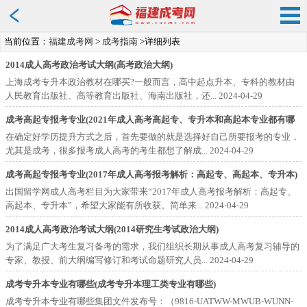
当前位置：
福建成考网
>
成考指南
>详细列表
2014成人高考政治考试大纲(高考政治大纲)
上海成考专升本政治教材在哪买?一般而言，高中起点升本、专科的教材由
人民教育出版社、高等教育出版社、海南出版社，还...
2024-04-29
成考高起专报考专业(2021年成人高考高起专、专升本和高起本专业都有哪
些?)
在确定好学历提升方式之后，首先要做的就是选择好自己所要报考的专业，
尤其是成考，很多报考成人高考的考生都想了解成...
2024-04-29
成考高起专报考专业(2017年成人高考报考解析：高起专、高起本、专升本)
出国留学网成人高考栏目为大家带来“2017年成人高考报考解析：高起专、
高起本、专升本”，希望大家能有所收获。简单来...
2024-04-29
2014成人高考政治考试大纲(2014研究生考试政治大纲)
为了满足广大考生复习备考的需求，我们组织长期从事成人高考复习辅导的
专家、教授、前大纲编写修订和考试命题研究人员...
2024-04-29
成考专升本专业有哪些(成考专升本理工类专业有哪些)
成考专升本专业有哪些集团文件发布号：（9816-UATWW-MWUB-WUNN-