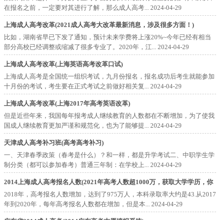
在报名之前，一定要对其进行了解，那么成人高考...
2024-04-29
上海成人高考改革(2021成人高考大改革最新消息，涉及很多方面！)
比如，湖南省早已下发了通知，预计未来学费将上涨20%~今年已经有相当
部分高校已经调整或缩减了很多专业了。2020年，江...
2024-04-29
上海成人高考改革(上海英语高考改革口试)
上海成人高考是全国统一组织考试，九月份报名，报名成功后考生就能参加
十月份的考试，考生要在正式考试之前做好相关复...
2024-04-29
上海成人高考改革(上海2017年高考英语改革)
但是近些年来，我国每年报考成人继续教育的人数都在不断增加，为了使我
国成人继续教育更加严谨和规范化，也为了能够提...
2024-04-29
天津成人高考补习班(高考高考补习)
一、天津春季政策（春考是什么）？和一样，都是升学考试二、中职学生学
制分类（都可以参加春考）普通三年制：在学校上...
2024-04-29
2014上海成人高考报名人数(2021年高考人数超1000万，获取大学学历，你
还有这5种选择)
2018年，高考报名人数增加，达到了975万人，本科录取率大约是43.从2017
年到2020年，每年高考报名人数都在增加，但是本...
2024-04-29