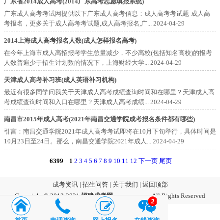
广东省2014成人高考(2014广东高考志愿填报系统)
广东成人高考考试网提供以下广东成人高考信息：成人高考考试题-成人高
考报名，更多关于成人高考考试题,成人高考报名,广...
2024-04-29
2014上海成人高考报名人数(成人怎样报名高考)
在今年上海市成人高招报考学生总量减少，不少高校(包括知名高校)的报考
人数普遍少于招生计划数的情况下，上海财经大学...
2024-04-29
天津成人高考补习班(成人英语补习机构)
最近有很多同学问我关于天津成人高考成绩查询时间和在哪里？天津成人高
考成绩查询时间和入口在哪里？天津成人高考成绩...
2024-04-29
南昌市2015年成人高考(2021年南昌交通学院成考报名条件都有哪些)
引言：南昌交通学院2021年成人高考考试即将在10月下旬举行，具体时间是
10月23日至24日。那么，南昌交通学院2021年成人...
2024-04-29
6399
1
2
3
4
5
6
7
8
9
10
11
12
下一页
尾页
成考资讯
|
招生问答
|
关于我们
|
返回顶部
Copyright © 2012-2021
福建成考网
m.cucmc.com
All Rights Reserved