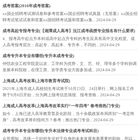
成考答案(2016年成考答案)
xx国企招聘考试测试卷和参考答案xx国企招聘考试真题（无答案）xx国企招
聘考试笔试试卷和答案xx国招聘考试题和答案xx集...
2024-04-29
成考高起专报考专业(【湘潭成人高考】沅江成考函授专业报名有什么要求)
4、报考高中起点升本科或高中起点升专科的考生应具有高中文化程度。成
人高考报考层次：高起专、高起本、专升本，不同的...
2024-04-29
成考专升本专业有哪些(专升本成考专业)
仲恺农业工程学院是以农、工学科为优势，文、艺、经、理等多个学科协调
发展本科院校，在理工类、农学类专业方面参加成...
2024-04-29
上海成人高考改革(上海市教育考试院)
2021年上海市成人高校招生考试将于10月23日、24日举行，网上报名工作
将于9月6日开始，分为网上报考信息填报、报考资格...
2024-04-29
上海成人高考改革(上海高考改革实行“一年四考” 春考推热门专业)
如今，上海已进入高等教育普及化阶段，当十余载政策布局挥别“一考定终
身”，高考改革将剑指何方？春考：推出热门专业...
2024-04-29
成考专升本专业有哪些(专升本法律专业成考考试科目)
众所周知，选择一个好的专业对于自身的未来发展有着重要的影响，所以，