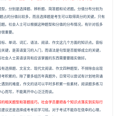
题型，分别是选择题、辨析题、简答题和论述题。分值分布分别为
选择题占的分值比较多，而且选择题是考生可以取得高分的关键，只有
问题。社会人士可以根据这种题型和分值的分布情况，有针对低多
分很重要。
音标、单词、词汇、语法、阅读、作文这几个方面的知识点。音标
的关键，是英语复习的入门，而语法是句型是否能够成立的关键，
该社会人士英语该背和应该掌握的东西需要要踏实做好。
般有选择题、文言文、现代文阅读、作文四种题型，不排除会出现
要考积累的，除了要多组历年真题外，日常可以尝试有计划地背诵
士遇到的难度，作文的话可以平时多积累一些素材，阅读题多练习
中心而写，不能离开中心泛泛而谈。
容的相关题型和答题技巧，社会学员要把各个知识点落实到实际行
员建议还是选择成考考前学习班。对于考试不能存在侥幸的心理，