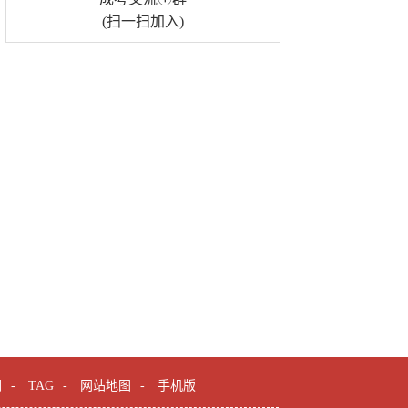
(扫一扫加入)
们
-
TAG
-
网站地图
-
手机版